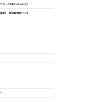
mai – birkenzweige
pril – büttenpapier
25