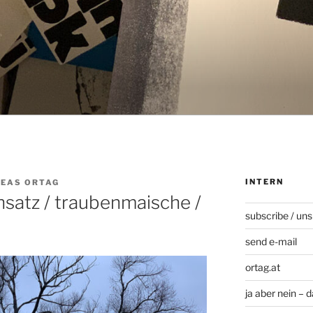
INTERN
EAS ORTAG
satz / traubenmaische /
subscribe / uns
send e-mail
ortag.at
ja aber nein – 