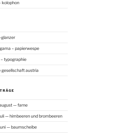
– kolophon
-glanzer
agama – papierwespe
 – typographie
gesellschaft austria
ITRÄGE
august — farne
juli — himbeeren und brombeeren
juni — baumscheibe