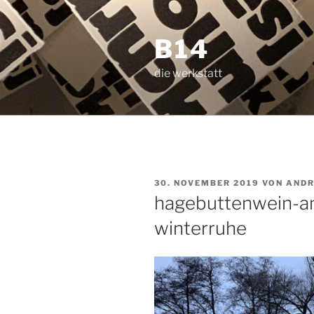
Zum
Inhalt
B14
springen
die werkstatt
VERÖFFENTLICHT
30. NOVEMBER 2019
VON
ANDR
AM
hagebuttenwein-an
winterruhe