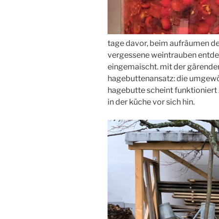
tage davor, beim aufräumen des
vergessene weintrauben entdec
eingemaischt. mit der gärende
hagebuttenansatz: die umgewö
hagebutte scheint funktioniert
in der küche vor sich hin.